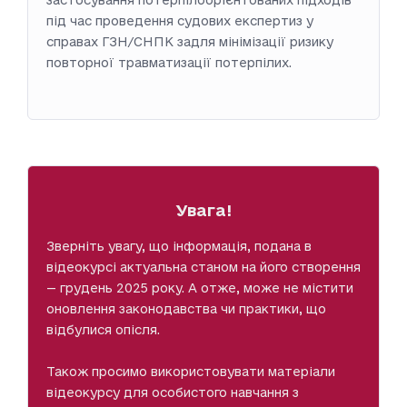
під час проведення судових експертиз у
справах ГЗН/СНПК задля мінімізації ризику
повторної травматизації потерпілих.
Увага!
Зверніть увагу, що інформація, подана в
відеокурсі актуальна станом на його створення
— грудень 2025 року. А отже, може не містити
оновлення законодавства чи практики, що
відбулися опісля.
Також просимо використовувати матеріали
відеокурсу для особистого навчання з