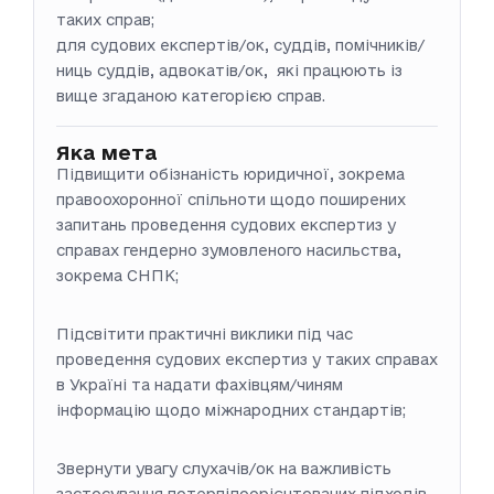
таких справ;
для судових експертів/ок, суддів, помічників/
ниць суддів, адвокатів/ок, які працюють із
вище згаданою категорією справ.
Яка мета
Підвищити обізнаність юридичної, зокрема
правоохоронної спільноти щодо поширених
запитань проведення судових експертиз у
справах гендерно зумовленого насильства,
зокрема СНПК;
Підсвітити практичні виклики під час
проведення судових експертиз у таких справах
в Україні та надати фахівцям/чиням
інформацію щодо міжнародних стандартів;
Звернути увагу слухачів/ок на важливість
застосування потерпілоорієнтованих підходів