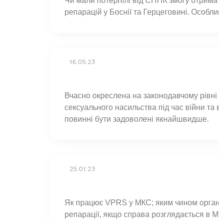
Чи мали потерпілі від СНПК змогу отрим
репарацій у Боснії та Герцеговині. Особл
16.05.23
Вчасно окреслена на законодавчому рівні
сексуального насильства під час війни та
повинні бути задоволені якнайшвидше.
25.01.23
Як працює VPRS у МКС; яким чином орган
репарації, якщо справа розглядається в 