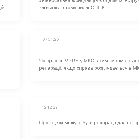
и
Універсальна юрисдикція є одним із інстру
ій
злочинів, в тому числі СНПК.
07.04.23
Як працює VPRS у МКС; яким чином органі
репарації, якщо справа розглядається в М
12.12.22
Про те, які можуть бути репарації для пос