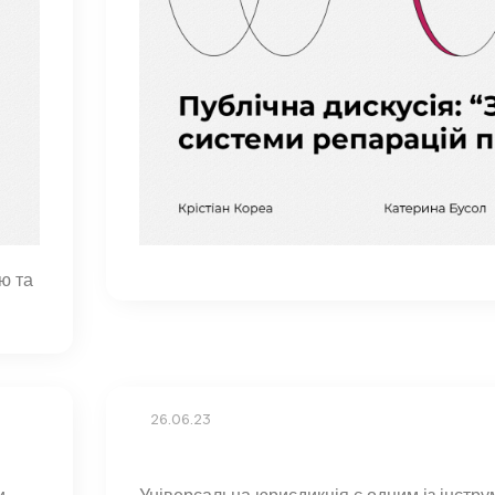
ю та
26.06.23