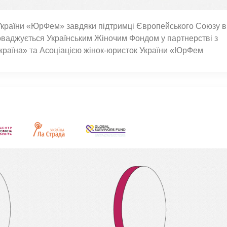
 України «ЮрФем» завдяки підтримці Європейського Союзу в
оваджується Українським Жіночим Фондом у партнерстві з
країна» та Асоціацією жінок-юристок України «ЮрФем