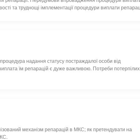
ати репарації. Передумови впровадження процедури виплат
ивості та труднощі імплементації процедури виплати репарац
 процедура надання статусу постраждалої особи від
 виплата їм репарацій є дуже важливою. Потреби потерпілих
ізований механізм репарацій в МКС; як претендувати на
МКС.