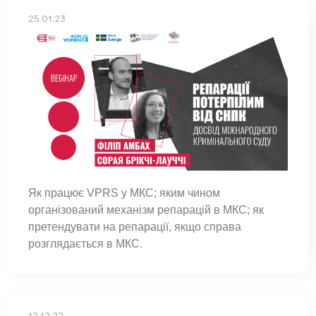
25.01.23
Як працює VPRS у МКС; яким чином
організований механізм репарацій в МКС; як
претендувати на репарації, якщо справа
розглядається в МКС.
12.12.22